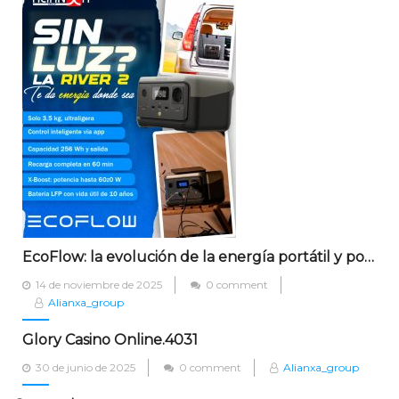
EcoFlow: la evolución de la energía portátil y por qué es la marca líder en Colombia
Posted
14 de noviembre de 2025
0 comment
on
Alianxa_group
Glory Casino Online.4031
Posted
30 de junio de 2025
0 comment
Alianxa_group
on