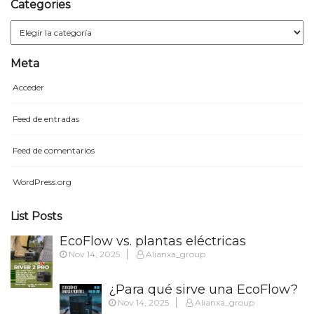
Categories
Categories
Meta
Acceder
Feed de entradas
Feed de comentarios
WordPress.org
List Posts
EcoFlow vs. plantas eléctricas
Nov 14, 2025
Alianxa_group
tradicionales: la comparación
definitiva
¿Para qué sirve una EcoFlow?
Nov 14, 2025
Alianxa_group
10 usos reales que te facilitan