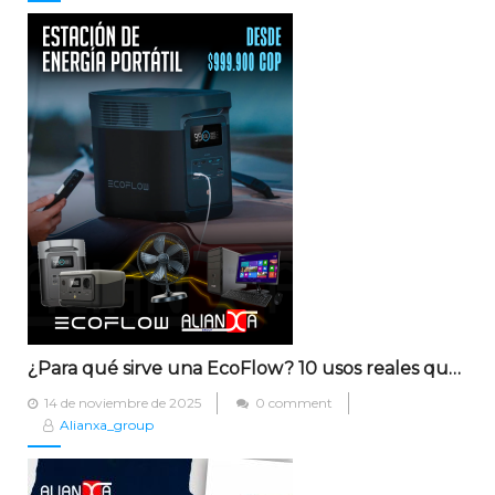
¿Para qué sirve una EcoFlow? 10 usos reales que te facilitan la vida en Cúcuta
Posted
14 de noviembre de 2025
0 comment
on
Alianxa_group