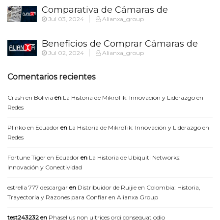
Autorizados
Comparativa de Cámaras de
Jul 03, 2024
Alianxa_group
Seguridad: Distribuidores Autorizados
vs. No Autorizados
Beneficios de Comprar Cámaras de
Jul 02, 2024
Alianxa_group
Seguridad a Distribuidores
Autorizados
Comentarios recientes
Crash en Bolivia
en
La Historia de MikroTik: Innovación y Liderazgo en
Redes
Plinko en Ecuador
en
La Historia de MikroTik: Innovación y Liderazgo en
Redes
Fortune Tiger en Ecuador
en
La Historia de Ubiquiti Networks:
Innovación y Conectividad
estrella 777 descargar
en
Distribuidor de Ruijie en Colombia: Historia,
Trayectoria y Razones para Confiar en Alianxa Group
test243232
en
Phasellus non ultrices orci consequat odio