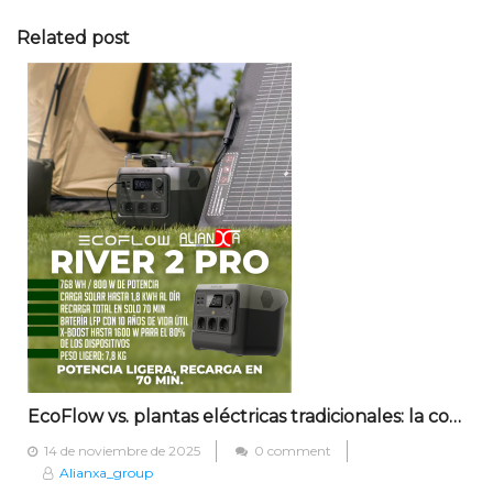
Related post
EcoFlow vs. plantas eléctricas tradicionales: la comparación definitiva
Posted
14 de noviembre de 2025
0 comment
on
Alianxa_group