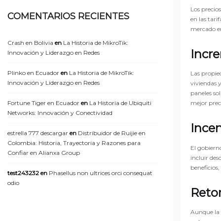
Los precios
COMENTARIOS RECIENTES
en las tari
mercado en
Crash en Bolivia
en
La Historia de MikroTik:
Incre
Innovación y Liderazgo en Redes
Plinko en Ecuador
en
La Historia de MikroTik:
Las propie
Innovación y Liderazgo en Redes
viviendas y
paneles so
Fortune Tiger en Ecuador
en
La Historia de Ubiquiti
mejor prec
Networks: Innovación y Conectividad
Ince
estrella 777 descargar
en
Distribuidor de Ruijie en
Colombia: Historia, Trayectoria y Razones para
El gobiern
Confiar en Alianxa Group
incluir de
beneficios,
test243232
en
Phasellus non ultrices orci consequat
odio
Reto
Aunque la i