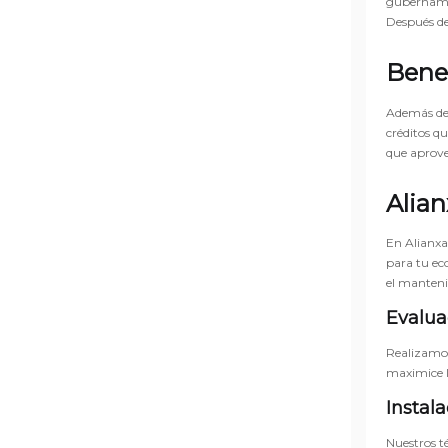
gubernamen
Después de
Benef
Además de l
créditos qu
que aprove
Alian
En Alianxa
para tu ec
el manteni
Evalua
Realizamos
maximice la
Instal
Nuestros t