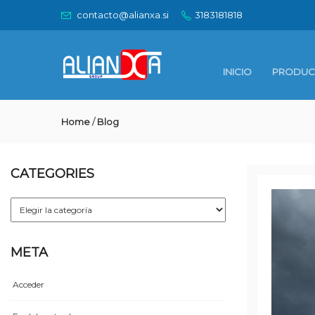
contacto@alianxa.si
3183181818
INICIO
PRODUC
Home
/
Blog
CATEGORIES
Categories
META
Acceder