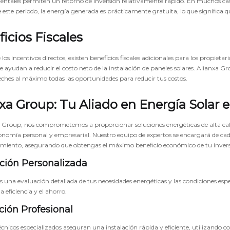
tales permiten un retorno de inversión relativamente rápido. En muchos casos,
 este periodo, la energía generada es prácticamente gratuita, lo que signifi
icios Fiscales
os incentivos directos, existen beneficios fiscales adicionales para los propietar
e ayudan a reducir el costo neto de la instalación de paneles solares. Alianxa G
ches al máximo todas las oportunidades para reducir tus costos.
xa Group: Tu Aliado en Energía Solar 
 Group, nos comprometemos a proporcionar soluciones energéticas de alta cal
onomía personal y empresarial. Nuestro equipo de expertos se encargará de cada a
miento, asegurando que obtengas el máximo beneficio económico de tu inversi
ción Personalizada
 una evaluación detallada de tus necesidades energéticas y las condiciones espe
 eficiencia y el ahorro.
ación Profesional
écnicos especializados aseguran una instalación rápida y eficiente, utilizando 