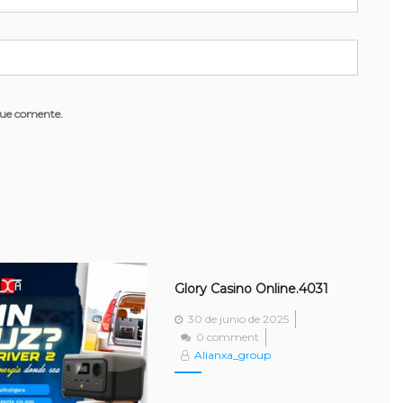
que comente.
Glory Casino Online.4031
Posted
30 de junio de 2025
on
0 comment
Alianxa_group