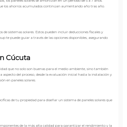
 los paneles solares se amortizan en un periodo de 5 a 7 años.
ca que los ahorros acumulados continúan aumentando año tras año.
ios de sistemas solares. Estos pueden incluir deducciones fiscales y
roup te puede guiar a través de las opciones disponibles, asegurando
en Cúcuta
idad que no solo son buenas para el medio ambiente, sino también
specto del proceso, desde la evaluación inicial hasta la instalación y
ón en paneles solares.
cíficas de tu propiedad para diseñar un sistema de paneles solares que
componentes de la más alta calidad para garantizar el rendimiento y la