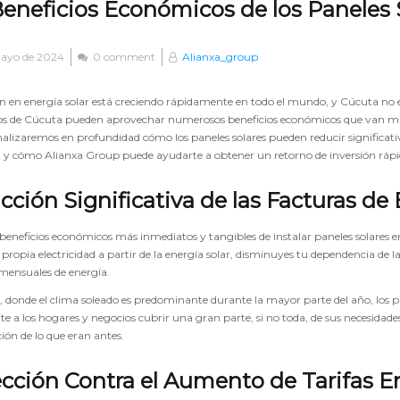
eneficios Económicos de los Paneles 
ayo de 2024
0 comment
Alianxa_group
n en energía solar está creciendo rápidamente en todo el mundo, y Cúcuta no es l
s de Cúcuta pueden aprovechar numerosos beneficios económicos que van más all
analizaremos en profundidad cómo los paneles solares pueden reducir significat
 y cómo Alianxa Group puede ayudarte a obtener un retorno de inversión rápid
ción Significativa de las Facturas de 
beneficios económicos más inmediatos y tangibles de instalar paneles solares en
propia electricidad a partir de la energía solar, disminuyes tu dependencia de l
 mensuales de energía.
 donde el clima soleado es predominante durante la mayor parte del año, los p
e a los hogares y negocios cubrir una gran parte, si no toda, de sus necesidades
ión de lo que eran antes.
cción Contra el Aumento de Tarifas E