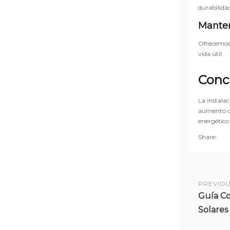
durabilidad
Manten
Ofrecemos 
vida útil.
Conc
La instalac
aumento de
energético
Share:
PREVIO
Guía Co
Solares