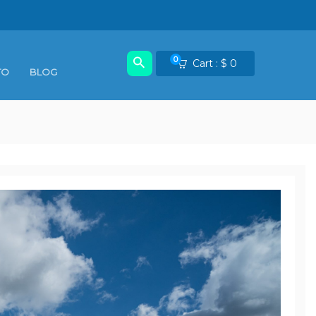
0
Cart :
$
0
TO
BLOG