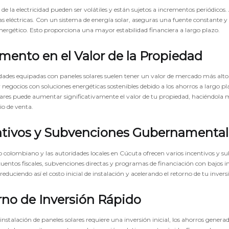
 de la electricidad pueden ser volátiles y están sujetos a incrementos periódicos
fas eléctricas. Con un sistema de energía solar, aseguras una fuente constante y 
ergético. Esto proporciona una mayor estabilidad financiera a largo plazo.
mento en el Valor de la Propiedad
dades equipadas con paneles solares suelen tener un valor de mercado más alto
 negocios con soluciones energéticas sostenibles debido a los ahorros a largo p
lares puede aumentar significativamente el valor de tu propiedad, haciéndola
io de venta.
ntivos y Subvenciones Gubernamental
o colombiano y las autoridades locales en Cúcuta ofrecen varios incentivos y s
scuentos fiscales, subvenciones directas y programas de financiación con bajos
 reduciendo así el costo inicial de instalación y acelerando el retorno de tu invers
rno de Inversión Rápido
nstalación de paneles solares requiere una inversión inicial, los ahorros generados