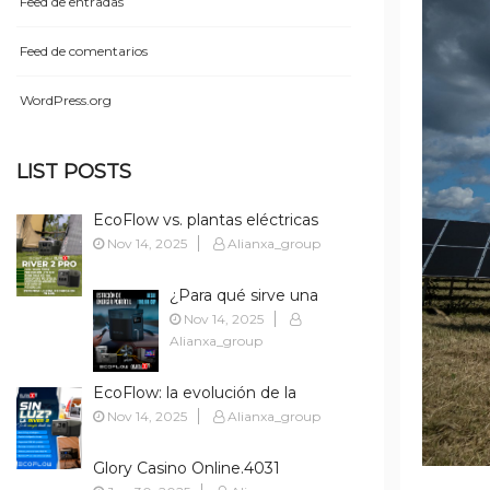
Feed de entradas
Feed de comentarios
WordPress.org
LIST POSTS
EcoFlow vs. plantas eléctricas
tradicionales: la comparación
Nov 14, 2025
Alianxa_group
definitiva
¿Para qué sirve una
EcoFlow? 10 usos
Nov 14, 2025
reales que te facilitan la
Alianxa_group
vida en Cúcuta
EcoFlow: la evolución de la
energía portátil y por qué es la
Nov 14, 2025
Alianxa_group
marca líder en Colombia
Glory Casino Online.4031