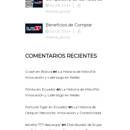
Seguridad: Distribuidores
Jul 03, 2024
Autorizados vs. No
Alianxa_group
Autorizados
Beneficios de Comprar
Cámaras de Seguridad a
Jul 02, 2024
Distribuidores Autorizados
Alianxa_group
COMENTARIOS RECIENTES
Crash en Bolivia
en
La Historia de MikroTik:
Innovación y Liderazgo en Redes
Plinko en Ecuador
en
La Historia de MikroTik:
Innovación y Liderazgo en Redes
Fortune Tiger en Ecuador
en
La Historia de
Ubiquiti Networks: Innovación y Conectividad
estrella 777 descargar
en
Distribuidor de Ruijie