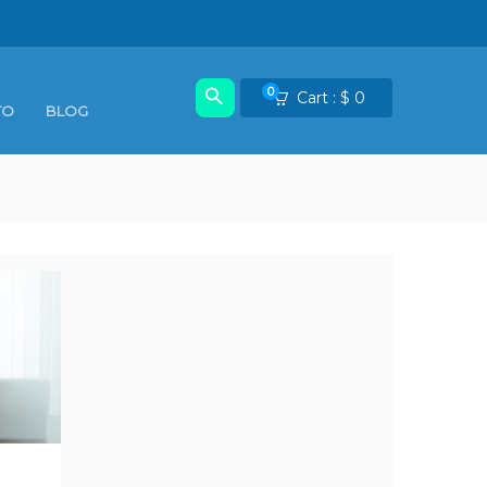
0
Cart :
$
0
TO
BLOG