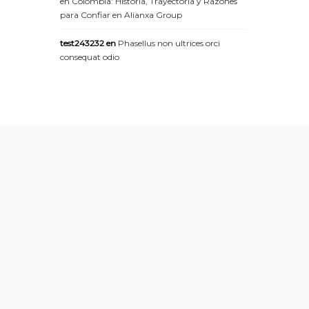
en Colombia: Historia, Trayectoria y Razones
para Confiar en Alianxa Group
test243232
en
Phasellus non ultrices orci
consequat odio