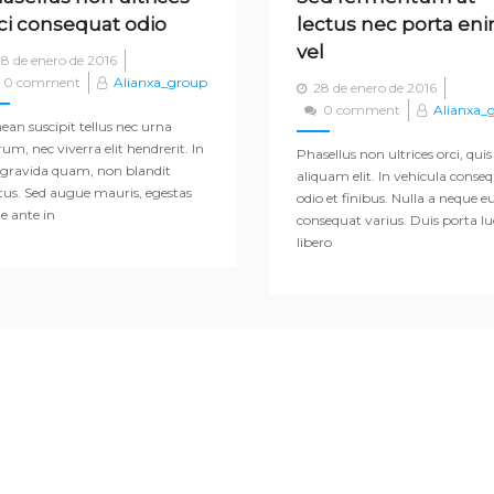
ci consequat odio
lectus nec porta en
vel
Posted
8 de enero de 2016
on
0 comment
Alianxa_group
Posted
28 de enero de 2016
on
0 comment
Alianxa_
ean suscipit tellus nec urna
rum, nec viverra elit hendrerit. In
Phasellus non ultrices orci, quis
 gravida quam, non blandit
aliquam elit. In vehicula conse
us. Sed augue mauris, egestas
odio et finibus. Nulla a neque e
ae ante in
consequat varius. Duis porta lu
libero