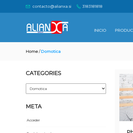
contacto@alianxa.si
3183181818
INICIO
PRODUC
Home
/
Domotica
CATEGORIES
Categories
META
Acceder
Ph